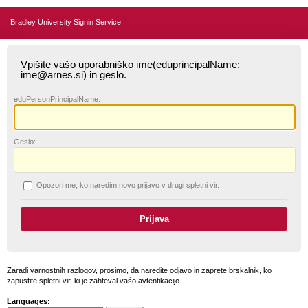
Bradley University Signin Service
Vpišite vašo uporabniško ime(eduprincipalName:
ime@arnes.si) in geslo.
edu
PersonPrincipalName:
G
eslo:
O
pozori me, ko naredim novo prijavo v drugi spletni vir.
Zaradi varnostnih razlogov, prosimo, da naredite odjavo in zaprete brskalnik, ko
zapustite spletni vir, ki je zahteval vašo avtentikacijo.
Languages: