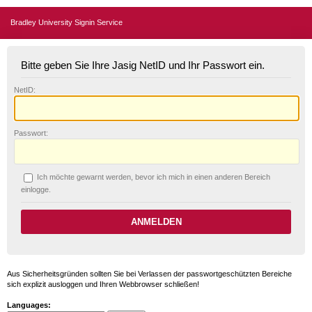
Bradley University Signin Service
Bitte geben Sie Ihre Jasig NetID und Ihr Passwort ein.
N
etID:
P
asswort:
Ich möchte ge
w
arnt werden, bevor ich mich in einen anderen Bereich
einlogge.
Aus Sicherheitsgründen sollten Sie bei Verlassen der passwortgeschützten Bereiche
sich explizit ausloggen und Ihren Webbrowser schließen!
Languages: