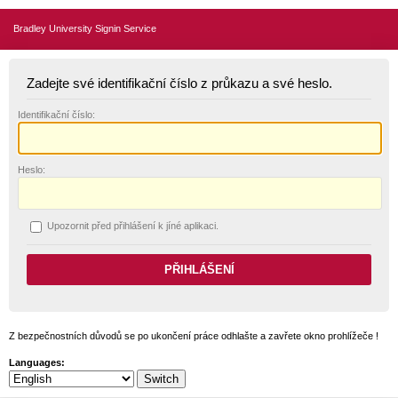
Bradley University Signin Service
Zadejte své identifikační číslo z průkazu a své heslo.
I
dentifikační číslo:
H
eslo:
U
pozornit před přihlášení k jíné aplikaci.
Z bezpečnostních důvodů se po ukončení práce odhlašte a zavřete okno prohlížeče !
Languages: