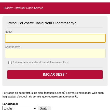
Bradley University Signin Service
Introdui el vostre Jasig NetID i contrasenya.
N
etID:
C
ontrasenya:
A
viseu-me abans d'obrir sessiÛ en altres llocs.
Per raons de seguretat, si us plau, tanqueu la sessiÛ i el vostre navegador web quan
hagi acabat d'accedir als serveis que requereixen autenticaciÛ.
Languages: