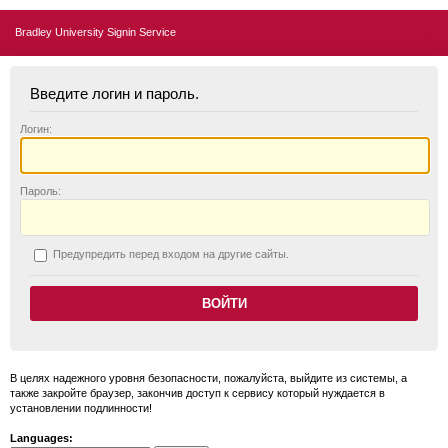
Bradley University Signin Service
Введите логин и пароль.
Логин:
П
ароль:
П
редупредить перед входом на другие сайты.
В целях надежного уровня безопасности, пожалуйста, выйдите из системы, а
также закройте браузер, закончив доступ к сервису который нуждается в
установлении подлинности!
Languages: