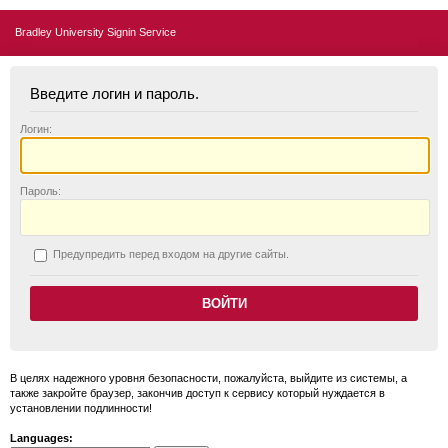
Bradley University Signin Service
Введите логин и пароль.
Логин:
П
ароль:
П
редупредить перед входом на другие сайты.
В целях надежного уровня безопасности, пожалуйста, выйдите из системы, а
также закройте браузер, закончив доступ к сервису который нуждается в
установлении подлинности!
Languages: