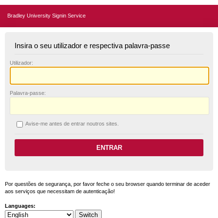
Bradley University Signin Service
Insira o seu utilizador e respectiva palavra-passe
U
tilizador:
P
alavra-passe:
A
vise-me antes de entrar noutros sites.
Por questões de segurança, por favor feche o seu browser quando terminar de aceder
aos serviços que necessitam de autenticação!
Languages: