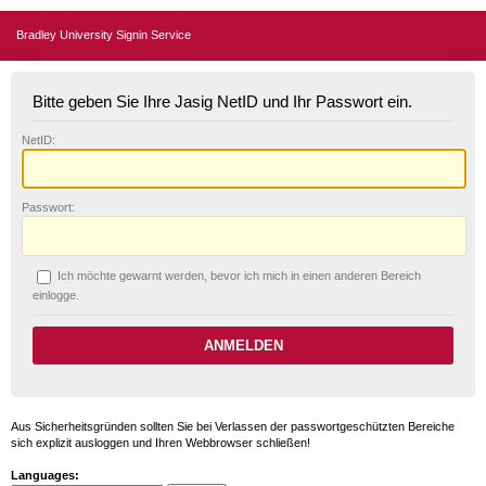
Bradley University Signin Service
Bitte geben Sie Ihre Jasig NetID und Ihr Passwort ein.
N
etID:
P
asswort:
Ich möchte ge
w
arnt werden, bevor ich mich in einen anderen Bereich
einlogge.
Aus Sicherheitsgründen sollten Sie bei Verlassen der passwortgeschützten Bereiche
sich explizit ausloggen und Ihren Webbrowser schließen!
Languages: