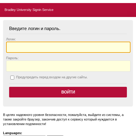
Bradley University Signin Service
Введите логин и пароль.
Логин:
П
ароль:
П
редупредить перед входом на другие сайты.
В целях надежного уровня безопасности, пожалуйста, выйдите из системы, а
также закройте браузер, закончив доступ к сервису который нуждается в
установлении подлинности!
Languages: