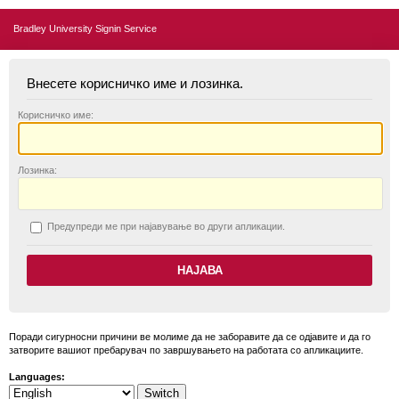
Bradley University Signin Service
Внесете корисничко име и лозинка.
К
орисничко име:
Л
озинка:
П
редупреди ме при најавување во други апликации.
Поради сигурносни причини ве молиме да не заборавите да се одјавите и да го
затворите вашиот пребарувач по завршувањето на работата со апликациите.
Languages: