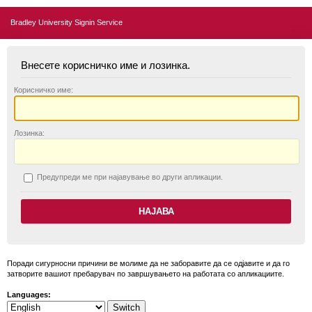
Bradley University Signin Service
Внесете корисничко име и лозинка.
К
орисничко име:
Л
озинка:
П
редупреди ме при најавување во други апликации.
Поради сигурносни причини ве молиме да не заборавите да се одјавите и да го
затворите вашиот пребарувач по завршувањето на работата со апликациите.
Languages: