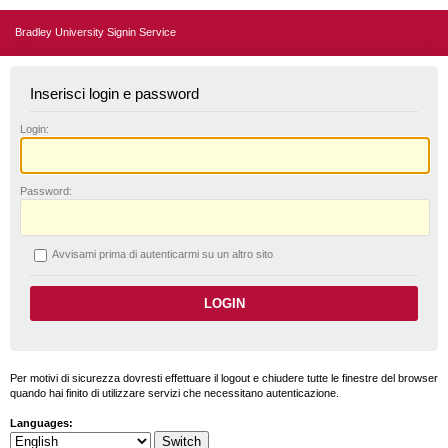
Bradley University Signin Service
Inserisci login e password
L
ogin:
P
assword:
A
vvisami prima di autenticarmi su un altro sito
Per motivi di sicurezza dovresti effettuare il logout e chiudere tutte le finestre del browser
quando hai finito di utilizzare servizi che necessitano autenticazione.
Languages: