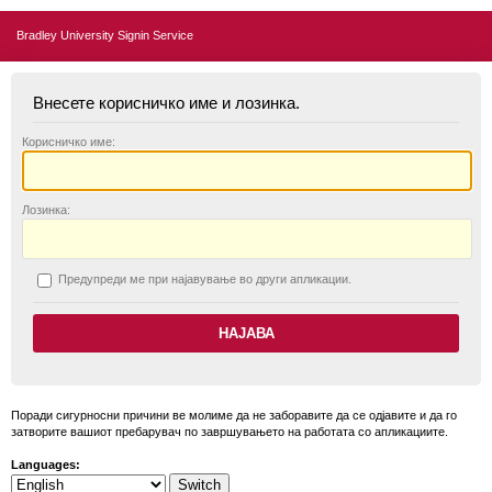
Bradley University Signin Service
Внесете корисничко име и лозинка.
К
орисничко име:
Л
озинка:
П
редупреди ме при најавување во други апликации.
Поради сигурносни причини ве молиме да не заборавите да се одјавите и да го
затворите вашиот пребарувач по завршувањето на работата со апликациите.
Languages: