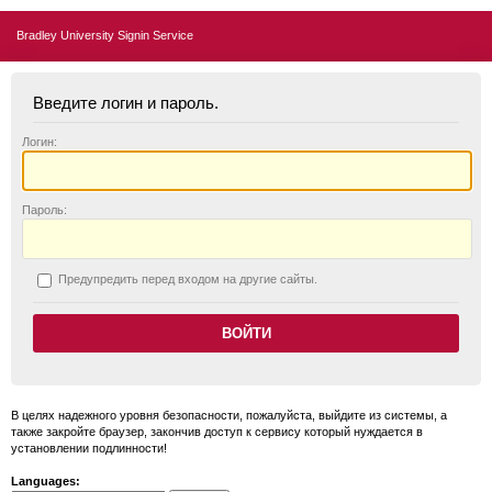
Bradley University Signin Service
Введите логин и пароль.
Логин:
П
ароль:
П
редупредить перед входом на другие сайты.
В целях надежного уровня безопасности, пожалуйста, выйдите из системы, а
также закройте браузер, закончив доступ к сервису который нуждается в
установлении подлинности!
Languages: