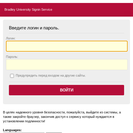
Bradley University Signin Service
Введите логин и пароль.
Логин:
П
ароль:
П
редупредить перед входом на другие сайты.
В целях надежного уровня безопасности, пожалуйста, выйдите из системы, а
также закройте браузер, закончив доступ к сервису который нуждается в
установлении подлинности!
Languages: