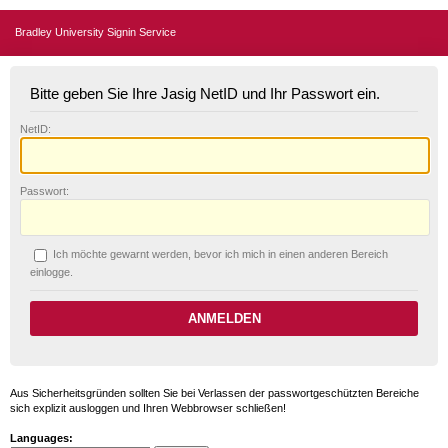
Bradley University Signin Service
Bitte geben Sie Ihre Jasig NetID und Ihr Passwort ein.
N
etID:
P
asswort:
Ich möchte ge
w
arnt werden, bevor ich mich in einen anderen Bereich
einlogge.
Aus Sicherheitsgründen sollten Sie bei Verlassen der passwortgeschützten Bereiche
sich explizit ausloggen und Ihren Webbrowser schließen!
Languages: