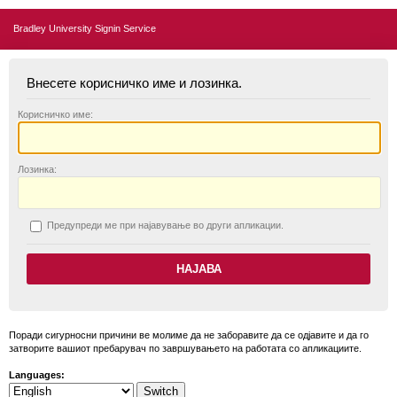
Bradley University Signin Service
Внесете корисничко име и лозинка.
К
орисничко име:
Л
озинка:
П
редупреди ме при најавување во други апликации.
Поради сигурносни причини ве молиме да не заборавите да се одјавите и да го
затворите вашиот пребарувач по завршувањето на работата со апликациите.
Languages: