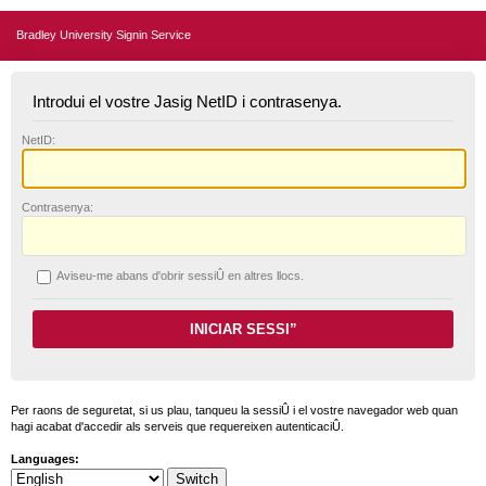
Bradley University Signin Service
Introdui el vostre Jasig NetID i contrasenya.
N
etID:
C
ontrasenya:
A
viseu-me abans d'obrir sessiÛ en altres llocs.
Per raons de seguretat, si us plau, tanqueu la sessiÛ i el vostre navegador web quan
hagi acabat d'accedir als serveis que requereixen autenticaciÛ.
Languages: