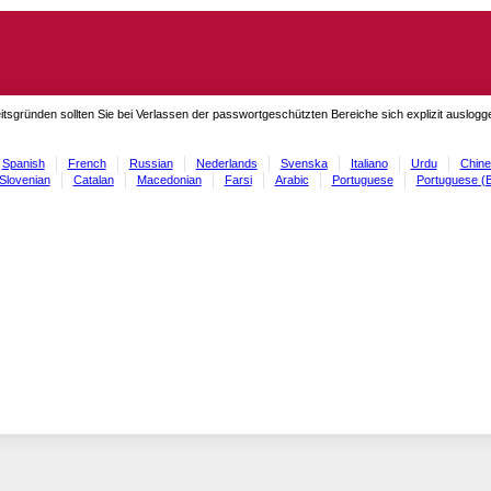
itsgründen sollten Sie bei Verlassen der passwortgeschützten Bereiche sich explizit auslog
Spanish
French
Russian
Nederlands
Svenska
Italiano
Urdu
Chine
Slovenian
Catalan
Macedonian
Farsi
Arabic
Portuguese
Portuguese (B