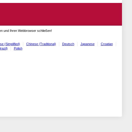
gen und Ihren Webbrowser schließen!
se (Simplified)
Chinese (Traditional)
Deutsch
Japanese
Croatian
razil)
Polish