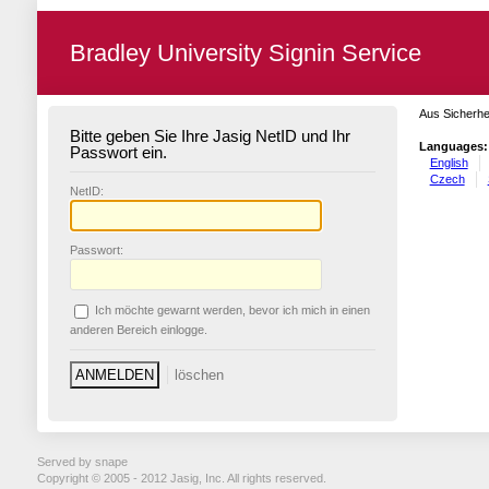
Bradley University Signin Service
Aus Sicherhe
Bitte geben Sie Ihre Jasig NetID und Ihr
Languages:
Passwort ein.
English
Czech
N
etID:
P
asswort:
Ich möchte ge
w
arnt werden, bevor ich mich in einen
anderen Bereich einlogge.
Served by snape
Copyright © 2005 - 2012 Jasig, Inc. All rights reserved.