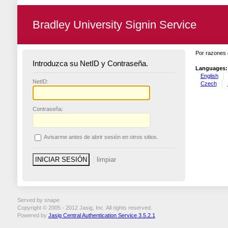
Bradley University Signin Service
Por razones 
Introduzca su NetID y Contraseña.
Languages:
English
N
etID:
Czech
C
ontraseña:
A
visarme antes de abrir sesión en otros sitios.
Served by snape
Copyright © 2005 - 2012 Jasig, Inc. All rights reserved.
Powered by
Jasig Central Authentication Service 3.5.2.1