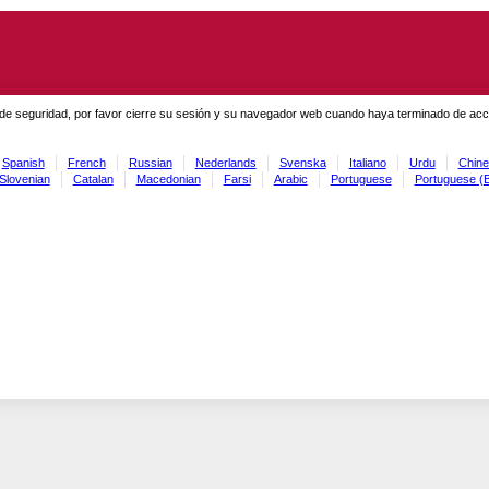
de seguridad, por favor cierre su sesión y su navegador web cuando haya terminado de acced
Spanish
French
Russian
Nederlands
Svenska
Italiano
Urdu
Chine
Slovenian
Catalan
Macedonian
Farsi
Arabic
Portuguese
Portuguese (B