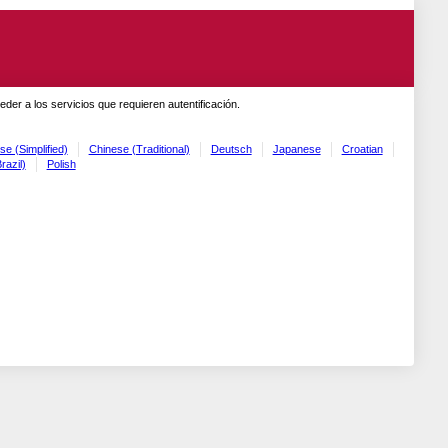
er a los servicios que requieren autentificación.
se (Simplified)
Chinese (Traditional)
Deutsch
Japanese
Croatian
razil)
Polish