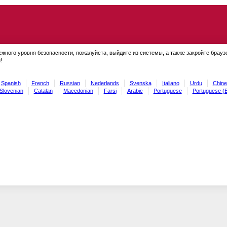
ежного уровня безопасности, пожалуйста, выйдите из системы, а также закройте брауз
!
Spanish
French
Russian
Nederlands
Svenska
Italiano
Urdu
Chine
Slovenian
Catalan
Macedonian
Farsi
Arabic
Portuguese
Portuguese (B