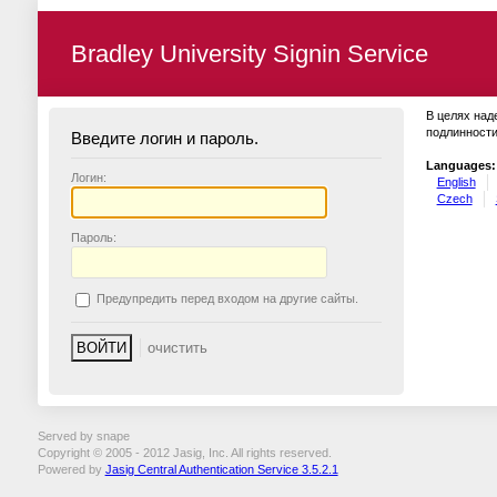
Bradley University Signin Service
В целях над
подлинности
Введите логин и пароль.
Languages:
Логин:
English
Czech
П
ароль:
П
редупредить перед входом на другие сайты.
Served by snape
Copyright © 2005 - 2012 Jasig, Inc. All rights reserved.
Powered by
Jasig Central Authentication Service 3.5.2.1