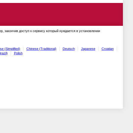
ер, закончив доступ к сервису который нуждается в установлении
se (Simplified)
Chinese (Traditional)
Deutsch
Japanese
Croatian
razil)
Polish