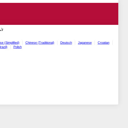
لأ!
se (Simplified)
Chinese (Traditional)
Deutsch
Japanese
Croatian
razil)
Polish