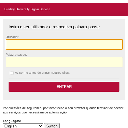
Bradley University Signin Service
Insira o seu utilizador e respectiva palavra-passe
U
tilizador:
P
alavra-passe:
A
vise-me antes de entrar noutros sites.
Por questões de segurança, por favor feche o seu browser quando terminar de aceder
aos serviços que necessitam de autenticação!
Languages: