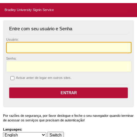
Bradley University Signin Service
Entre com seu usuário e Senha
U
suário:
S
enha:
A
visar anter de logar em outros sites.
Por razões de segurança, por favor deslogue e feche o seu navegador quando terminar
de acessar os serviços que precisam de autenticação!
Languages: