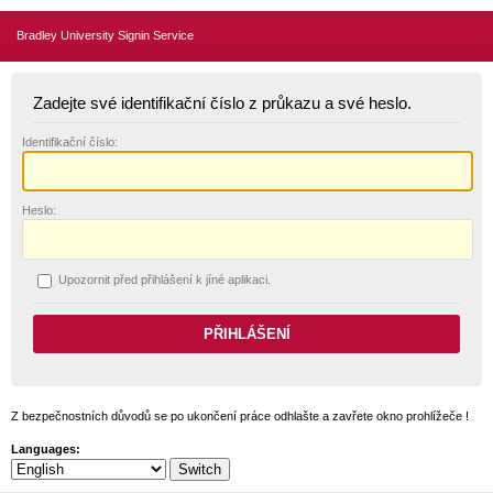
Bradley University Signin Service
Zadejte své identifikační číslo z průkazu a své heslo.
I
dentifikační číslo:
H
eslo:
U
pozornit před přihlášení k jíné aplikaci.
Z bezpečnostních důvodů se po ukončení práce odhlašte a zavřete okno prohlížeče !
Languages: