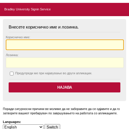
Bradley University Signin Service
Внесете корисничко име и лозинка.
К
орисничко име:
Л
озинка:
П
редупреди ме при најавување во други апликации.
Поради сигурносни причини ве молиме да не заборавите да се одјавите и да го
затворите вашиот пребарувач по завршувањето на работата со апликациите.
Languages: