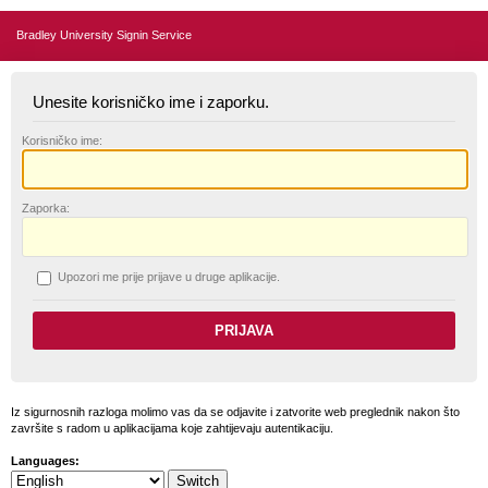
Bradley University Signin Service
Unesite korisničko ime i zaporku.
K
orisničko ime:
Z
aporka:
U
pozori me prije prijave u druge aplikacije.
Iz sigurnosnih razloga molimo vas da se odjavite i zatvorite web preglednik nakon što
završite s radom u aplikacijama koje zahtijevaju autentikaciju.
Languages: