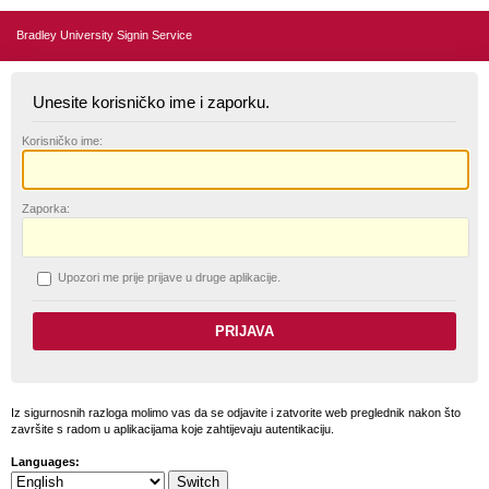
Bradley University Signin Service
Unesite korisničko ime i zaporku.
K
orisničko ime:
Z
aporka:
U
pozori me prije prijave u druge aplikacije.
Iz sigurnosnih razloga molimo vas da se odjavite i zatvorite web preglednik nakon što
završite s radom u aplikacijama koje zahtijevaju autentikaciju.
Languages: