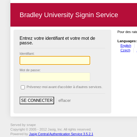
Bradley University Signin Service
Pour des rais
Entrez votre identifiant et votre mot de
Languages:
passe.
English
Czech
I
dentifiant:
M
ot de passe:
P
révenez-moi avant d'accéder à d'autres services.
Served by snape
Copyright © 2005 - 2012 Jasig, Inc. All rights reserved.
Powered by
Jasig Central Authentication Service 3.5.2.1