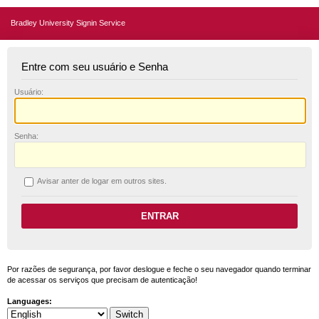
Bradley University Signin Service
Entre com seu usuário e Senha
U
suário:
S
enha:
A
visar anter de logar em outros sites.
Por razões de segurança, por favor deslogue e feche o seu navegador quando terminar
de acessar os serviços que precisam de autenticação!
Languages: