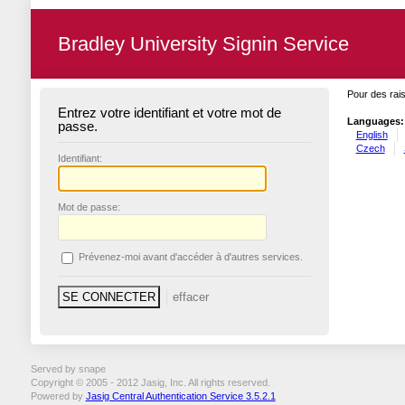
Bradley University Signin Service
Pour des rais
Entrez votre identifiant et votre mot de
Languages:
passe.
English
Czech
I
dentifiant:
M
ot de passe:
P
révenez-moi avant d'accéder à d'autres services.
Served by snape
Copyright © 2005 - 2012 Jasig, Inc. All rights reserved.
Powered by
Jasig Central Authentication Service 3.5.2.1