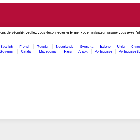
ons de sécurité, veuillez vous déconnecter et fermer votre navigateur lorsque vous avez fini
Spanish
French
Russian
Nederlands
Svenska
Italiano
Urdu
Chine
Slovenian
Catalan
Macedonian
Farsi
Arabic
Portuguese
Portuguese (B