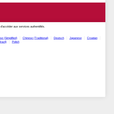
 d'accéder aux services authentifiés.
se (Simplified)
Chinese (Traditional)
Deutsch
Japanese
Croatian
razil)
Polish