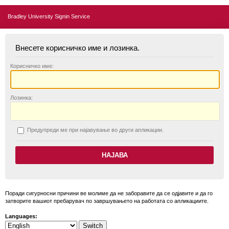
Bradley University Signin Service
Внесете корисничко име и лозинка.
К
орисничко име:
Л
озинка:
П
редупреди ме при најавување во други апликации.
Поради сигурносни причини ве молиме да не заборавите да се одјавите и да го
затворите вашиот пребарувач по завршувањето на работата со апликациите.
Languages: