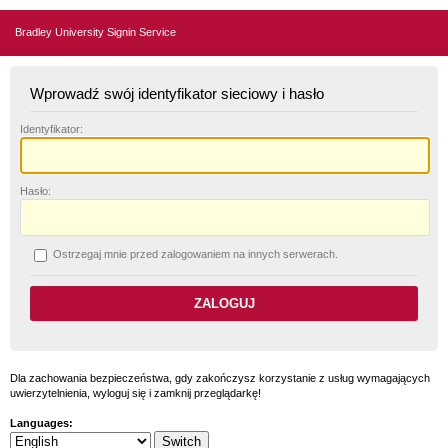
Bradley University Signin Service
Wprowadź swój identyfikator sieciowy i hasło
I
dentyfikator:
H
asło:
O
strzegaj mnie przed zalogowaniem na innych serwerach.
Dla zachowania bezpieczeństwa, gdy zakończysz korzystanie z usług wymagających
uwierzytelnienia, wyloguj się i zamknij przeglądarkę!
Languages: