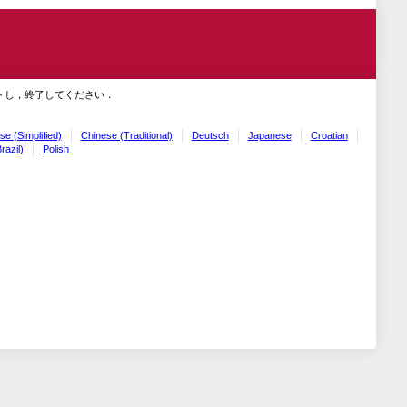
トし，終了してください．
se (Simplified)
Chinese (Traditional)
Deutsch
Japanese
Croatian
razil)
Polish