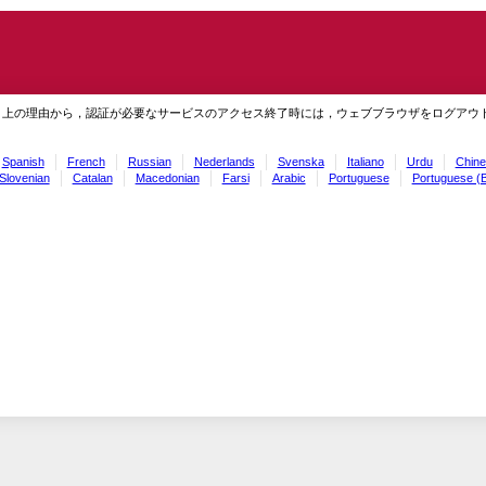
ィ上の理由から，認証が必要なサービスのアクセス終了時には，ウェブブラウザをログアウ
Spanish
French
Russian
Nederlands
Svenska
Italiano
Urdu
Chine
Slovenian
Catalan
Macedonian
Farsi
Arabic
Portuguese
Portuguese (B