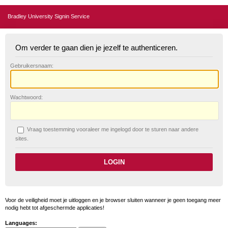
Bradley University Signin Service
Om verder te gaan dien je jezelf te authenticeren.
G
ebruikersnaam:
W
achtwoord:
V
raag toestemming vooraleer me ingelogd door te sturen naar andere
sites.
Voor de veiligheid moet je uitloggen en je browser sluiten wanneer je geen toegang meer
nodig hebt tot afgeschermde applicaties!
Languages: