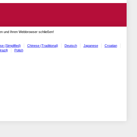
gen und Ihren Webbrowser schließen!
se (Simplified)
Chinese (Traditional)
Deutsch
Japanese
Croatian
razil)
Polish