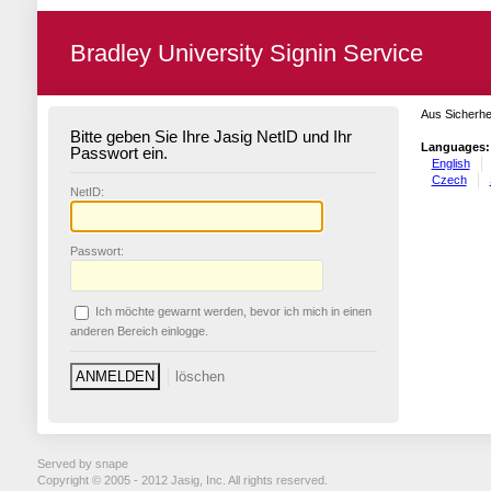
Bradley University Signin Service
Aus Sicherhe
Bitte geben Sie Ihre Jasig NetID und Ihr
Languages:
Passwort ein.
English
Czech
N
etID:
P
asswort:
Ich möchte ge
w
arnt werden, bevor ich mich in einen
anderen Bereich einlogge.
Served by snape
Copyright © 2005 - 2012 Jasig, Inc. All rights reserved.