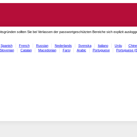
itsgründen sollten Sie bei Verlassen der passwortgeschützten Bereiche sich explizit auslog
Spanish
French
Russian
Nederlands
Svenska
Italiano
Urdu
Chine
Slovenian
Catalan
Macedonian
Farsi
Arabic
Portuguese
Portuguese (B