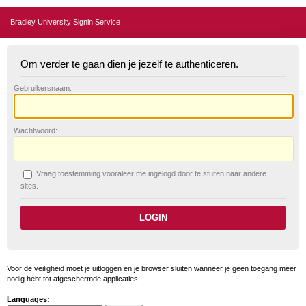
Bradley University Signin Service
Om verder te gaan dien je jezelf te authenticeren.
G
ebruikersnaam:
W
achtwoord:
V
raag toestemming vooraleer me ingelogd door te sturen naar andere
sites.
Voor de veiligheid moet je uitloggen en je browser sluiten wanneer je geen toegang meer
nodig hebt tot afgeschermde applicaties!
Languages: