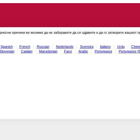
рносни причини ве молиме да не заборавите да се одјавите и да го затворите вашиот 
Spanish
French
Russian
Nederlands
Svenska
Italiano
Urdu
Chine
Slovenian
Catalan
Macedonian
Farsi
Arabic
Portuguese
Portuguese (B