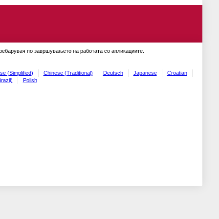
пребарувач по завршувањето на работата со апликациите.
se (Simplified)
Chinese (Traditional)
Deutsch
Japanese
Croatian
razil)
Polish