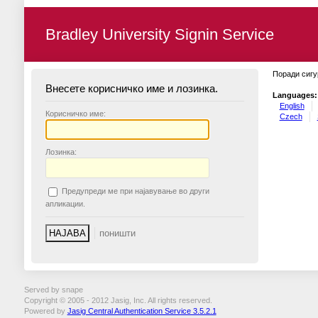
Bradley University Signin Service
Поради сигу
Внесете корисничко име и лозинка.
Languages:
English
К
орисничко име:
Czech
Л
озинка:
П
редупреди ме при најавување во други
апликации.
Served by snape
Copyright © 2005 - 2012 Jasig, Inc. All rights reserved.
Powered by
Jasig Central Authentication Service 3.5.2.1