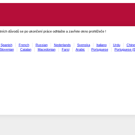
ních důvodů se po ukončení práce odhlašte a zavřete okno prohlížeče !
Spanish
French
Russian
Nederlands
Svenska
Italiano
Urdu
Chine
Slovenian
Catalan
Macedonian
Farsi
Arabic
Portuguese
Portuguese (B