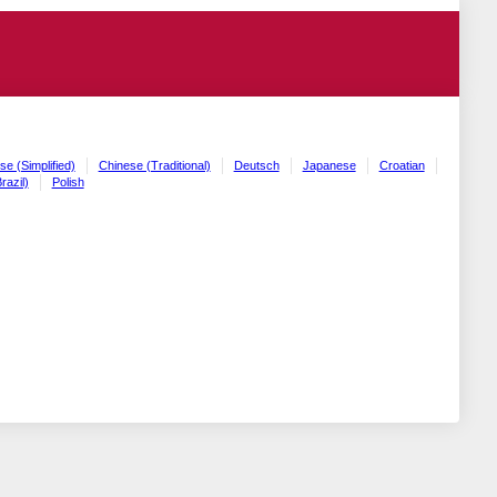
se (Simplified)
Chinese (Traditional)
Deutsch
Japanese
Croatian
razil)
Polish