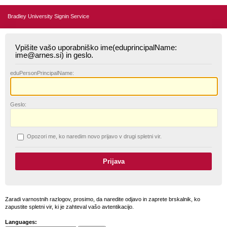
Bradley University Signin Service
Vpišite vašo uporabniško ime(eduprincipalName:
ime@arnes.si) in geslo.
edu
PersonPrincipalName:
G
eslo:
O
pozori me, ko naredim novo prijavo v drugi spletni vir.
Zaradi varnostnih razlogov, prosimo, da naredite odjavo in zaprete brskalnik, ko
zapustite spletni vir, ki je zahteval vašo avtentikacijo.
Languages: