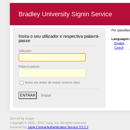
Bradley University Signin Service
Por questões
Insira o seu utilizador e respectiva palavra-
Languages:
passe
English
Czech
U
tilizador:
P
alavra-passe:
A
vise-me antes de entrar noutros sites.
Served by snape
Copyright © 2005 - 2012 Jasig, Inc. All rights reserved.
Powered by
Jasig Central Authentication Service 3.5.2.1