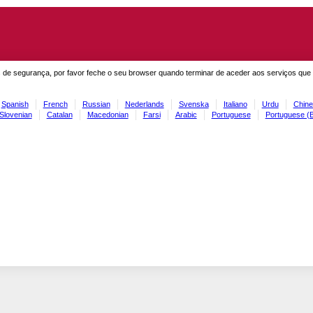
 de segurança, por favor feche o seu browser quando terminar de aceder aos serviços que
Spanish
French
Russian
Nederlands
Svenska
Italiano
Urdu
Chine
Slovenian
Catalan
Macedonian
Farsi
Arabic
Portuguese
Portuguese (B