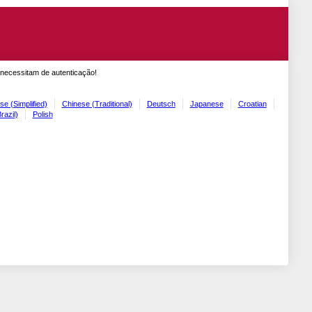
 necessitam de autenticação!
se (Simplified)
Chinese (Traditional)
Deutsch
Japanese
Croatian
razil)
Polish