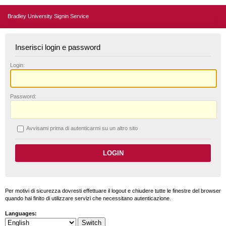
Bradley University Signin Service
Inserisci login e password
L
ogin:
P
assword:
A
vvisami prima di autenticarmi su un altro sito
Per motivi di sicurezza dovresti effettuare il logout e chiudere tutte le finestre del browser
quando hai finito di utilizzare servizi che necessitano autenticazione.
Languages: