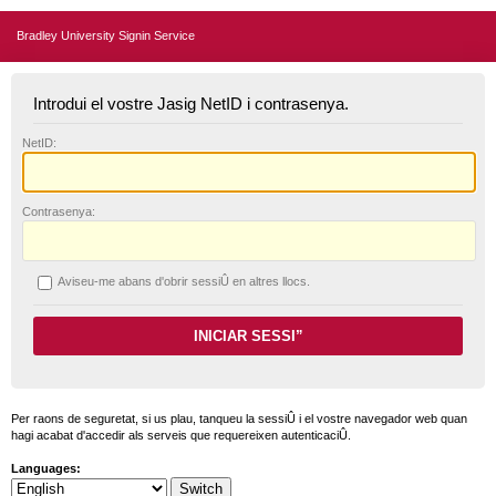
Bradley University Signin Service
Introdui el vostre Jasig NetID i contrasenya.
N
etID:
C
ontrasenya:
A
viseu-me abans d'obrir sessiÛ en altres llocs.
Per raons de seguretat, si us plau, tanqueu la sessiÛ i el vostre navegador web quan
hagi acabat d'accedir als serveis que requereixen autenticaciÛ.
Languages: