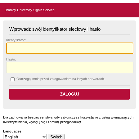
Bradley University Signin Service
Wprowadź swój identyfikator sieciowy i hasło
I
dentyfikator:
H
asło:
O
strzegaj mnie przed zalogowaniem na innych serwerach.
Dla zachowania bezpieczeństwa, gdy zakończysz korzystanie z usług wymagających
uwierzytelnienia, wyloguj się i zamknij przeglądarkę!
Languages: