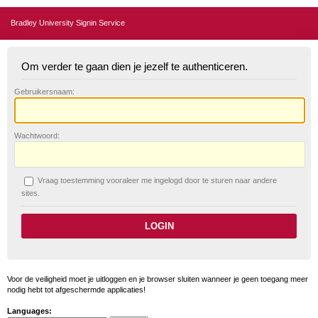
Bradley University Signin Service
Om verder te gaan dien je jezelf te authenticeren.
G
ebruikersnaam:
W
achtwoord:
V
raag toestemming vooraleer me ingelogd door te sturen naar andere
sites.
Voor de veiligheid moet je uitloggen en je browser sluiten wanneer je geen toegang meer
nodig hebt tot afgeschermde applicaties!
Languages: