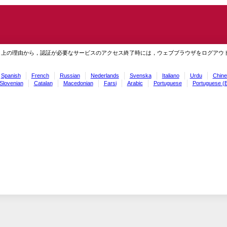
ィ上の理由から，認証が必要なサービスのアクセス終了時には，ウェブブラウザをログアウ
Spanish
French
Russian
Nederlands
Svenska
Italiano
Urdu
Chine
Slovenian
Catalan
Macedonian
Farsi
Arabic
Portuguese
Portuguese (B