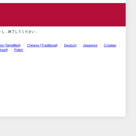
トし，終了してください．
se (Simplified)
Chinese (Traditional)
Deutsch
Japanese
Croatian
razil)
Polish