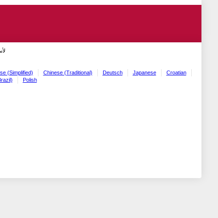
لأ!
se (Simplified)
Chinese (Traditional)
Deutsch
Japanese
Croatian
razil)
Polish