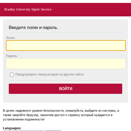
Bradley University Signin Service
Введите логин и пароль.
Логин:
П
ароль:
П
редупредить перед входом на другие сайты.
В целях надежного уровня безопасности, пожалуйста, выйдите из системы, а
также закройте браузер, закончив доступ к сервису который нуждается в
установлении подлинности!
Languages: