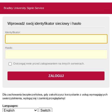
Bradley University Signin Service
Wprowadź swój identyfikator sieciowy i hasło
I
dentyfikator:
H
asło:
O
strzegaj mnie przed zalogowaniem na innych serwerach.
Dla zachowania bezpieczeństwa, gdy zakończysz korzystanie z usług wymagających
uwierzytelnienia, wyloguj się i zamknij przeglądarkę!
Languages: