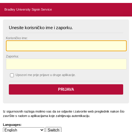
Bradley University Signin Service
Unesite korisničko ime i zaporku.
K
orisničko ime:
Z
aporka:
U
pozori me prije prijave u druge aplikacije.
Iz sigurnosnih razloga molimo vas da se odjavite i zatvorite web preglednik nakon što
završite s radom u aplikacijama koje zahtijevaju autentikaciju.
Languages: